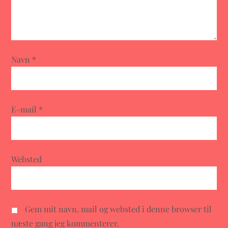
g
a
t
Navn
*
i
o
E-mail
*
n
Websted
Gem mit navn, mail og websted i denne browser til
næste gang jeg kommenterer.