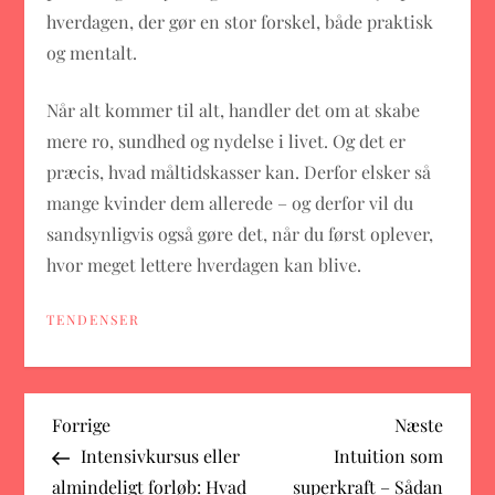
hverdagen, der gør en stor forskel, både praktisk
og mentalt.
Når alt kommer til alt, handler det om at skabe
mere ro, sundhed og nydelse i livet. Og det er
præcis, hvad måltidskasser kan. Derfor elsker så
mange kvinder dem allerede – og derfor vil du
sandsynligvis også gøre det, når du først oplever,
hvor meget lettere hverdagen kan blive.
TENDENSER
I
Previous
Next
Forrige
Næste
Post
Post
Intensivkursus eller
Intuition som
n
almindeligt forløb: Hvad
superkraft – Sådan