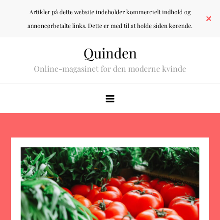
Artikler på dette website indeholder kommercielt indhold og
✕
annoncørbetalte links. Dette er med til at holde siden kørende.
Skip
Quinden
to
Online-magasinet for den moderne kvinde
content