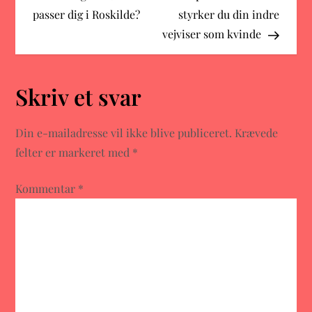
passer dig i Roskilde?
styrker du din indre
d
vejviser som kvinde
l
æ
Skriv et svar
g
Din e-mailadresse vil ikke blive publiceret.
Krævede
s
felter er markeret med
*
n
Kommentar
*
a
v
i