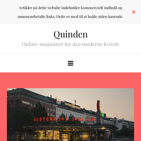
Artikler på dette website indeholder kommercielt indhold og
✕
annoncørbetalte links. Dette er med til at holde siden kørende.
Skip
Quinden
to
Online-magasinet for den moderne kvinde
content